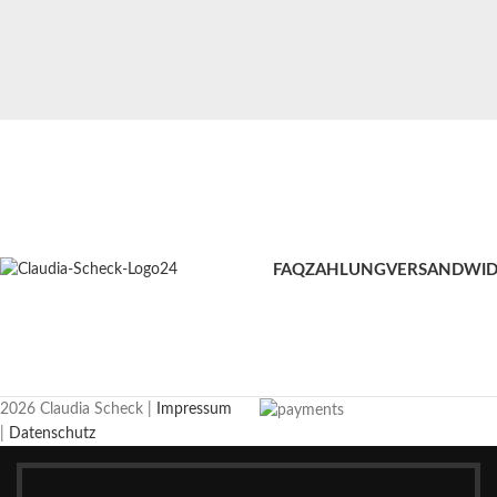
FAQ
ZAHLUNG
VERSAND
WID
2026 Claudia Scheck |
Impressum
|
Datenschutz