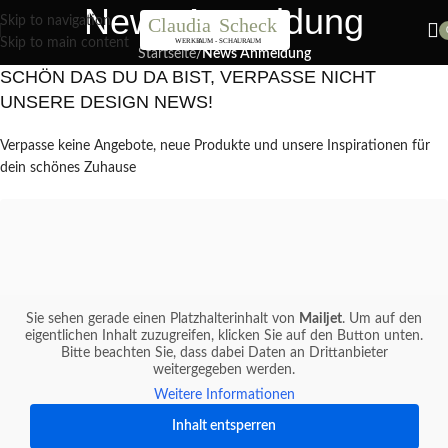
News Anmeldung
Nächster Workshop Papierblumen, Sonntag 19. Juli / 11 Uhr
Skip to navigation
Skip to main content
Startseite
/
News Anmeldung
SCHÖN DAS DU DA BIST, VERPASSE NICHT
UNSERE DESIGN NEWS!
Verpasse keine Angebote, neue Produkte und unsere Inspirationen für
dein schönes Zuhause
Sie sehen gerade einen Platzhalterinhalt von
Mailjet
. Um auf den
eigentlichen Inhalt zuzugreifen, klicken Sie auf den Button unten.
Bitte beachten Sie, dass dabei Daten an Drittanbieter
weitergegeben werden.
Weitere Informationen
Inhalt entsperren