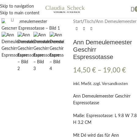
Nächster Workshop Papierblumen, Sonntag 19. Juli / 11 Uhr
Skip to navigation
Skip to main content
Klick zum Vergrößern
Start
/
Tisch
/
Ann Demeulemeester
Ann Demeulemeester
Geschirr
Espressotasse
14,50
€
–
19,00
€
inkl. MwSt.
zzgl.
Versandkosten
Ann Demeulemeester Geschirr
Espressotasse
Maße: Espressotasse: L 9.8 W 7.8
H 3.2 CM
Mit Dé wird das für Ann