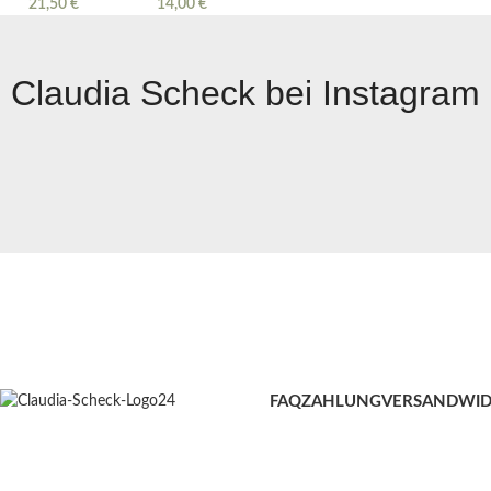
21,50
€
14,00
€
Claudia Scheck bei Instagram
FAQ
ZAHLUNG
VERSAND
WID