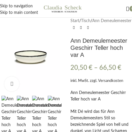
Nächster Workshop Papierblumen, Sonntag 19. Juli / 11 Uhr
Skip to navigation
Skip to main content
Start
/
Tisch
/
Ann Demeulemeester
Ann Demeulemeester
Geschirr Teller hoch
var A
20,50
€
–
66,50
€
inkl. MwSt.
zzgl.
Versandkosten
Klick zum Vergrößern
Ann Demeulemeester Geschirr
Teller hoch var A
Mit Dé wird das für Ann
Demeulemeesters Stil so
bezeichnende Spiel von hell und
dunkel, von Licht und Schatten