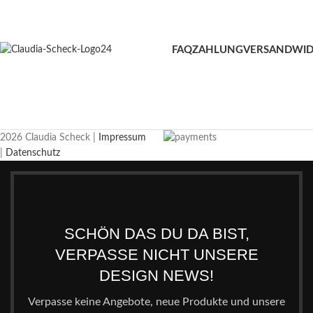
FAQ
ZAHLUNG
VERSAND
WID
2026 Claudia Scheck |
Impressum
|
Datenschutz
SCHÖN DAS DU DA BIST,
VERPASSE NICHT UNSERE
DESIGN NEWS!
Verpasse keine Angebote, neue Produkte und unsere