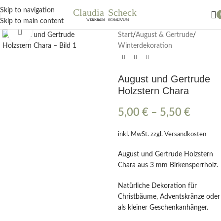
Nächster Workshop Papierblumen, Sonntag 19. Juli / 11 Uhr
Skip to navigation
Skip to main content
Klick zum Vergrößern
Start
/
August & Gertrude
/
Winterdekoration
August und Gertrude
Holzstern Chara
5,00
€
–
5,50
€
inkl. MwSt.
zzgl.
Versandkosten
August und Gertrude Holzstern
Chara aus 3 mm Birkensperrholz.
Natürliche Dekoration für
Christbäume, Adventskränze oder
als kleiner Geschenkanhänger.