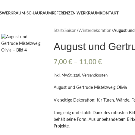
hster Workshop Papierblumen, Sonntag 19. Juli / 11 Uhr
S
WERKRAUM-SCHAURAUM
REFERENZEN WERKRAUM
KONTAKT
Start
/
Saison
/
Winterdekoration
/
August und 
August und Gertru
7,00
€
–
11,00
€
inkl. MwSt.
zzgl.
Versandkosten
August und Gertrude Mistelzweig Olivia
Vielseitige Dekoration: für Türen, Wände, F
Langlebig und stabil: Dank des robusten Bir
behält seine Form. Aus unbehandeltem Birke
Projekte.