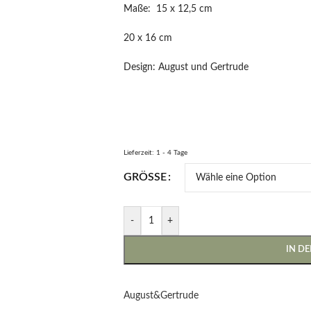
Maße: 15 x 12,5 cm
20 x 16 cm
Design: August und Gertrude
Lieferzeit:
1 - 4 Tage
GRÖSSE
-
+
IN D
August&Gertrude