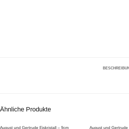
BESCHREIBU
Ähnliche Produkte
August und Gertrude Eiskristall – 9cm
August und Gertrude 