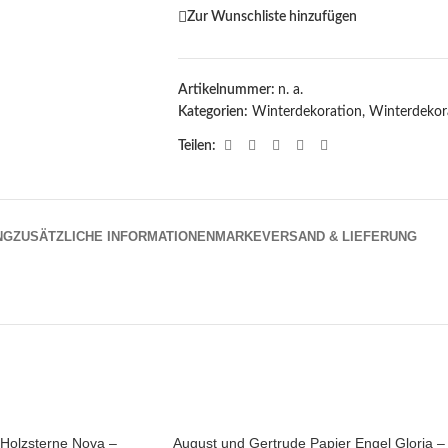
Zur Wunschliste hinzufügen
Artikelnummer:
n. a.
Kategorien:
Winterdekoration
,
Winterdekor
Teilen:
NG
ZUSÄTZLICHE INFORMATIONEN
MARKE
VERSAND & LIEFERUNG
Holzsterne Nova –
August und Gertrude Papier Engel Gloria –