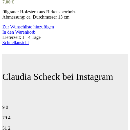
7,00
€
filigraner Holzstern aus Birkensperrholz
Abmessung: ca. Durchmesser 13 cm
Zur Wunschliste hinzufügen
In den Warenkorb
Lieferzeit:
1 - 4 Tage
Schnellansicht
Claudia Scheck bei Instagram
9
0
79
4
51
2