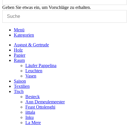
Geben Sie etwas ein, um Vorschläge zu erhalten.
Menü
Kategorien
August & Gertrude
Holz
Papier
Raum
Läufer Pappelina
Leuchten
Vasen
Saison
Textilien
Tisch
Besteck
Ann Demeulemeester
Feast Ottolenghi
iittala
Inku
La Mere