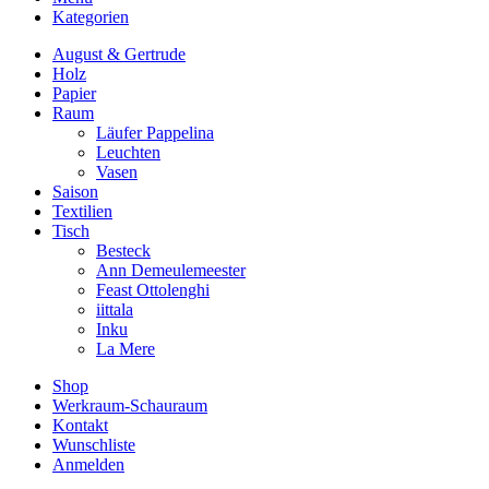
Kategorien
August & Gertrude
Holz
Papier
Raum
Läufer Pappelina
Leuchten
Vasen
Saison
Textilien
Tisch
Besteck
Ann Demeulemeester
Feast Ottolenghi
iittala
Inku
La Mere
Shop
Werkraum-Schauraum
Kontakt
Wunschliste
Anmelden