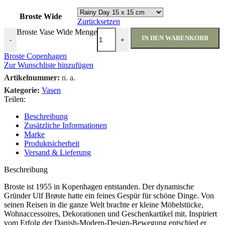
Broste Wide
Zurücksetzen
Broste Vase Wide Menge
IN DEN WARENKORB
-
+
Broste Copenhagen
Zur Wunschliste hinzufügen
Artikelnummer:
n. a.
Kategorie:
Vasen
Teilen:
Beschreibung
Zusätzliche Informationen
Marke
Produktsicherheit
Versand & Lieferung
Beschreibung
Broste ist 1955 in Kopenhagen entstanden. Der dynamische
Gründer Ulf Brøste hatte ein feines Gespür für schöne Dinge. Von
seinen Reisen in die ganze Welt brachte er kleine Möbelstücke,
Wohnaccessoires, Dekorationen und Geschenkartikel mit. Inspiriert
vom Erfolg der Danish-Modern-Design-Bewegung entschied er