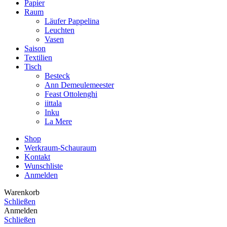
Papier
Raum
Läufer Pappelina
Leuchten
Vasen
Saison
Textilien
Tisch
Besteck
Ann Demeulemeester
Feast Ottolenghi
iittala
Inku
La Mere
Shop
Werkraum-Schauraum
Kontakt
Wunschliste
Anmelden
Warenkorb
Schließen
Anmelden
Schließen