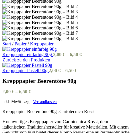
Start
/
Papier
/
Krepppapier
Krepppapier einfarbig 90g
2,00
€
–
6,50
€
Zurück zu den Produkten
Krepppapier Pastell 90g
2,00
€
–
6,50
€
Krepppapier Beerentöne 90g
2,00
€
–
6,50
€
inkl. MwSt.
zzgl.
Versandkosten
Krepppapier Beerentöne 90g -Cartotecnica Rossi.
Hochwertiges Krepppapier von Cartotecnica Rossi, dem
italienischen Traditionshersteller für kreative Materialien. Mit einem
Gewicht von 90g bietet dieses Krepp Papier eine außergewöhnliche