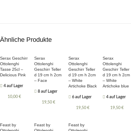
Ähnliche Produkte
Serax Geschirr
Serax
Serax
Serax
Ottolenghi
Ottolenghi
Ottolenghi
Ottolenghi
Tasse 25cl –
Geschirr Teller
Geschirr Teller
Geschirr Teller
Delicious Pink
d 19 cm h 2cm
d 19 cm h 2cm
d 19 cm h 2cm
– Face
– White
– White
Artichoke Black
Artichoke blue
4 auf Lager
8 auf Lager
10,00
€
6 auf Lager
4 auf Lager
19,50
€
19,50
€
19,50
€
Feast by
Feast by
Feast by
Ottolenghi
Ottolenghi
Ottolenghi