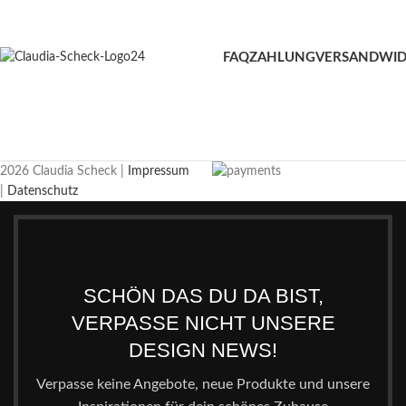
FAQ
ZAHLUNG
VERSAND
WID
2026 Claudia Scheck |
Impressum
|
Datenschutz
SCHÖN DAS DU DA BIST,
VERPASSE NICHT UNSERE
DESIGN NEWS!
Verpasse keine Angebote, neue Produkte und unsere