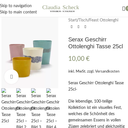
Nächster Workshop Papierblumen, Sonntag 19. Juli / 11 Uhr
Skip to navigation
Skip to main content
Start
/
Tisch
/
Feast Ottolenghi
Serax Geschirr
Ottolenghi Tasse 25cl
10,00
€
inkl. MwSt.
zzgl.
Versandkosten
Klick zum Vergrößern
Serax Geschirr Ottolenghi Tasse
25cl-
Die lebendige, 100-teilige
Kollektion ist ein visuelles Fest,
welches die Schönheit des
gemeinsamen Essens in vollen
Zügen zelebriert und gleichzeitig