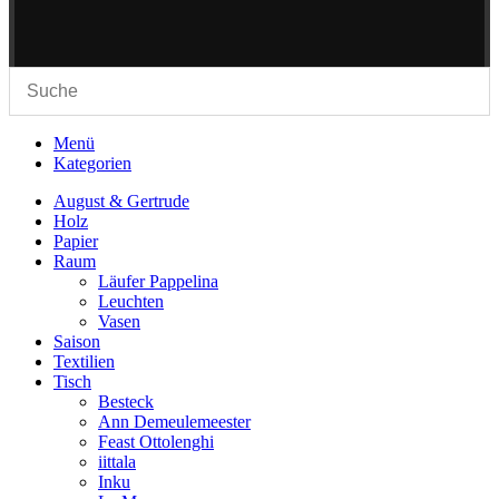
Menü
Kategorien
August & Gertrude
Holz
Papier
Raum
Läufer Pappelina
Leuchten
Vasen
Saison
Textilien
Tisch
Besteck
Ann Demeulemeester
Feast Ottolenghi
iittala
Inku