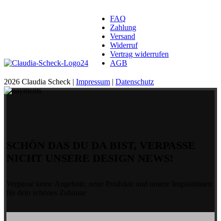
FAQ
Zahlung
Versand
Widerruf
Vertrag widerrufen
AGB
2026 Claudia Scheck |
Impressum
|
Datenschutz
SCHÖN DAS DU DA BIST, VERPASSE
NICHT UNSERE DESIGN NEWS!
Verpasse keine Angebote, neue Produkte und unsere Inspirationen
für dein schönes Zuhause