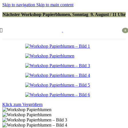
Skip to navigation
Skip to main content
Nächster Workshop Papierblumen, Sonntag 9. August / 11 Uhr
0
Arti
Klick zum Vergrößern