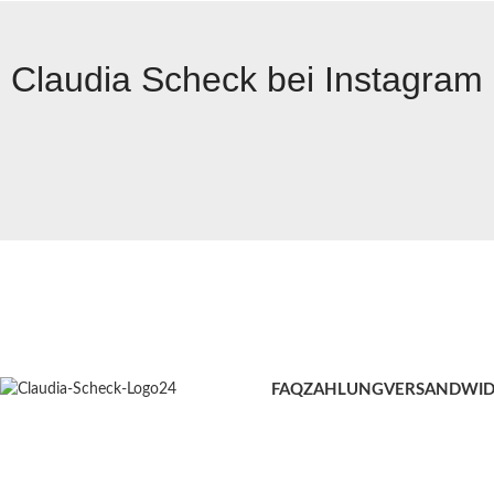
Claudia Scheck bei Instagram
FAQ
ZAHLUNG
VERSAND
WID