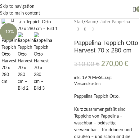
Nächster Workshop Papierblumen, Sonntag 9. August / 11 Uhr
Skip to navigation
Skip to main content
Klick zum Vergrößern
Start
/
Raum
/
Läufer Pappelina
-13%
Pappelina Teppich Otto
Harvest 70 x 280 cm
270,00
€
310,00
€
inkl. 19 % MwSt.
zzgl.
Versandkosten
Pappelina Teppich Otto.
Kurz zusammengefaßt sind
Teppiche von Pappelina –
waschbar – beidseitig
verwendbar – für drinnen und
draußen – und schön sind sie