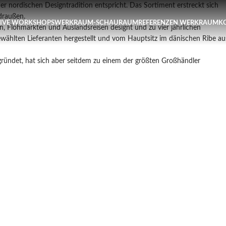
hster Workshop Papierblumen, Sonntag 19. Juli / 11 Uhr
er nordischen Designtradition entspricht. Das Sortiment erstreckt sich
 draußen.
TIVE WORKSHOPS
WERKRAUM-SCHAURAUM
REFERENZEN WERKRAUM
K
n, Flohmärkten und Auslandsreisen designt und zu vier jährlichen
ewählten Lieferanten hergestellt und vom Hauptsitz im dänischen Ribe au
gründet, hat sich aber seitdem zu einem der größten Großhändler