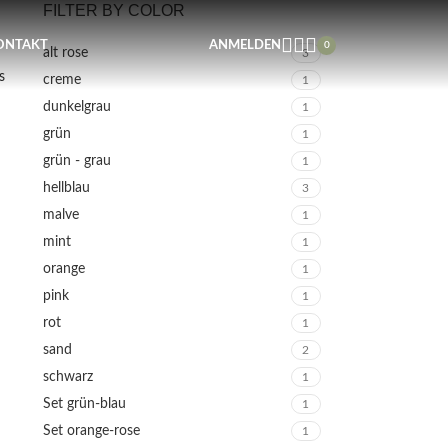
FILTER BY COLOR
ONTAKT
ANMELDEN
0
alt rose
3
s
creme
1
dunkelgrau
1
grün
1
grün - grau
1
hellblau
3
malve
1
mint
1
orange
1
pink
1
rot
1
sand
2
schwarz
1
Set grün-blau
1
Set orange-rose
1