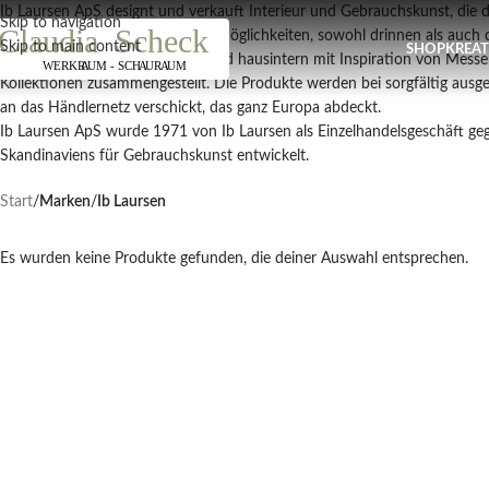
Näc
Ib Laursen ApS designt und verkauft Interieur und Gebrauchskunst, die d
Skip to navigation
weit und bietet eine Vielfalt von Möglichkeiten, sowohl drinnen als auch
Skip to main content
SHOP
KREA
Ein großer Teil des Sortiments wird hausintern mit Inspiration von Messe
Kollektionen zusammengestellt. Die Produkte werden bei sorgfältig ausg
an das Händlernetz verschickt, das ganz Europa abdeckt.
Ib Laursen ApS wurde 1971 von Ib Laursen als Einzelhandelsgeschäft ge
Skandinaviens für Gebrauchskunst entwickelt.
Start
/
Marken
/
Ib Laursen
Es wurden keine Produkte gefunden, die deiner Auswahl entsprechen.