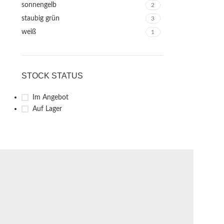
sonnengelb
2
staubig grün
3
weiß
1
STOCK STATUS
Im Angebot
Auf Lager