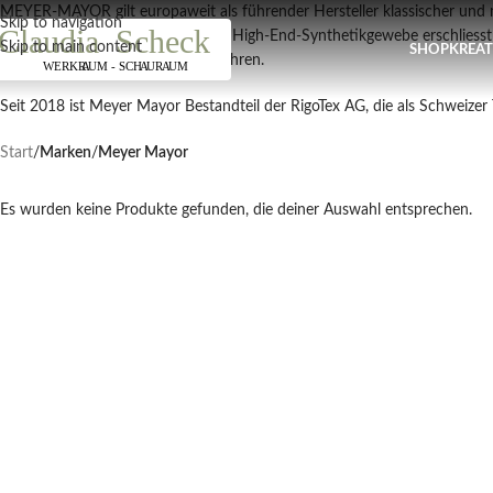
Näch
MEYER-MAYOR gilt europaweit als führender Hersteller klassischer und
Skip to navigation
1993 eingeführte Herstellung von High-End-Synthetikgewebe erschliesst n
Skip to main content
SHOP
KREA
Betrieb sicher in die Zukunft zu führen.
Seit 2018 ist Meyer Mayor Bestandteil der RigoTex AG, die als Schweizer
Start
/
Marken
/
Meyer Mayor
Es wurden keine Produkte gefunden, die deiner Auswahl entsprechen.