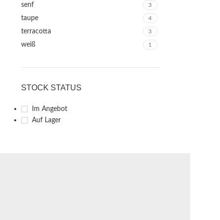
senf
3
taupe
4
terracotta
3
weiß
1
STOCK STATUS
Im Angebot
Auf Lager