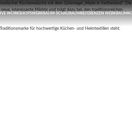
ster Workshop Papierblumen, Sonntag 9. August / 11 Uhr
 modischer Küchenwäsche mit dem Gütesiegel „Made in Switzerland“. Die
eue, interessante Märkte und trägt dazu bei, den traditionsreichen
TIVE WORKSHOPS
WERKRAUM-SCHAURAUM
REFERENZEN WERKRAUM
K
 Traditionsmarke für hochwertige Küchen- und Heimtextilien steht.