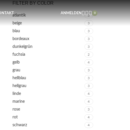
FILTER BY COLOR
ONTAKT
ANMELDEN
0
atlantik
3
beige
3
blau
3
bordeaux
3
dunkelgrün
3
fuchsia
2
gelb
4
grau
3
hellblau
3
hellgrau
3
linde
4
marine
4
rose
3
rot
4
schwarz
4