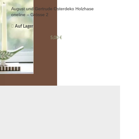
August und Gertrude Osterdeko Holzhase
oneline – Grösse 2
Auf Lager
5,00
€