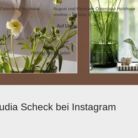
 Osterdeko Holzhase
August und Gertrude Osterdeko Holzhase
oneline – Grösse 3
Auf Lager
,00
€
6,00
€
Weitere Artikel laden
udia Scheck bei Instagram