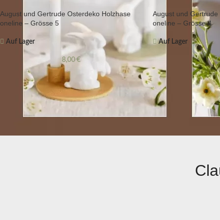
August und Gertrude Osterdeko Holzhase
August und Gertrude
oneline – Grösse 5
oneline – Grösse 4
Auf Lager
Auf Lager
8,00
€
7
Cla