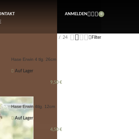
ONTAKT
ANMELDEN
0
E
Anzeigen
9
12
18
24
Filter
Hase Erwin 4 tlg. 26cm
Auf Lager
9,50
€
Hase Erwin 4tlg. 12cm
Auf Lager
4,50
€