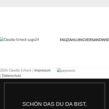
FAQ
ZAHLUNG
VERSAND
WID
2026 Claudia Scheck |
Impressum
|
Datenschutz
SCHÖN DAS DU DA BIST,