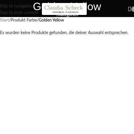
Golden Yellow
Nächster Workshop Papierblumen, Sonntag 19. Juli / 11 Uhr
Skip to navigation
Skip to main content
Kategorien
Start
/
Produkt Farbe
/
Golden Yellow
Es wurden keine Produkte gefunden, die deiner Auswahl entsprechen.