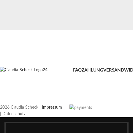
FAQ
ZAHLUNG
VERSAND
WID
2026 Claudia Scheck |
Impressum
|
Datenschutz