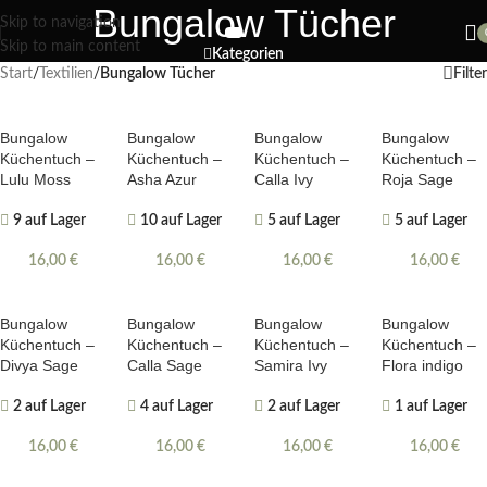
Bungalow Tücher
Nächster Workshop Papierblumen, Sonntag 19. Juli / 11 Uhr
Skip to navigation
Skip to main content
Kategorien
Start
/
Textilien
/
Bungalow Tücher
Filter
Bungalow
Bungalow
Bungalow
Bungalow
Küchentuch –
Küchentuch –
Küchentuch –
Küchentuch –
Lulu Moss
Asha Azur
Calla Ivy
Roja Sage
9 auf Lager
10 auf Lager
5 auf Lager
5 auf Lager
16,00
€
16,00
€
16,00
€
16,00
€
Bungalow
Bungalow
Bungalow
Bungalow
Küchentuch –
Küchentuch –
Küchentuch –
Küchentuch –
Divya Sage
Calla Sage
Samira Ivy
Flora indigo
2 auf Lager
4 auf Lager
2 auf Lager
1 auf Lager
16,00
€
16,00
€
16,00
€
16,00
€