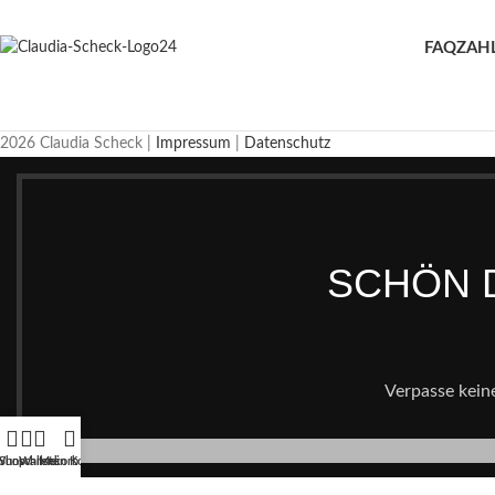
FAQ
ZAH
2026 Claudia Scheck |
Impressum
|
Datenschutz
SCHÖN D
Verpasse kein
unschliste
Shop
Warenkorb
Mein Konto