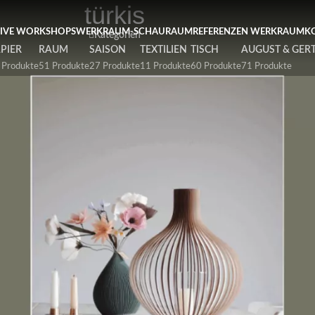
türkis
ster Workshop Papierblumen, Sonntag 9. August / 11 Uhr
TIVE WORKSHOPS
WERKRAUM-SCHAURAUM
REFERENZEN WERKRAUM
K
Kategorien
PIER
RAUM
SAISON
TEXTILIEN
TISCH
AUGUST & GER
 Produkte
51 Produkte
27 Produkte
11 Produkte
60 Produkte
71 Produkte