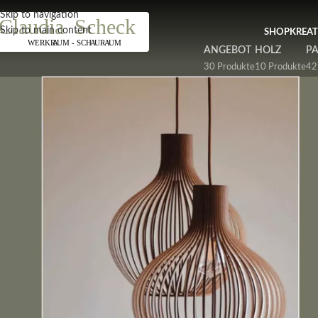
Näch
Skip to navigation
Skip to main content
SHOP
KREA
ANGEBOT
HOLZ
PA
30 Produkte
10 Produkte
42
Start
/
Produkt Farbe
/
türkis
Es wurden keine Produkte gefunden, die deiner Auswahl entsprechen.