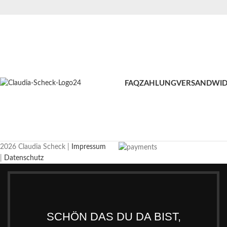
FAQ
ZAHLUNG
VERSAND
WID
2026 Claudia Scheck |
Impressum
|
Datenschutz
SCHÖN DAS DU DA BIST,