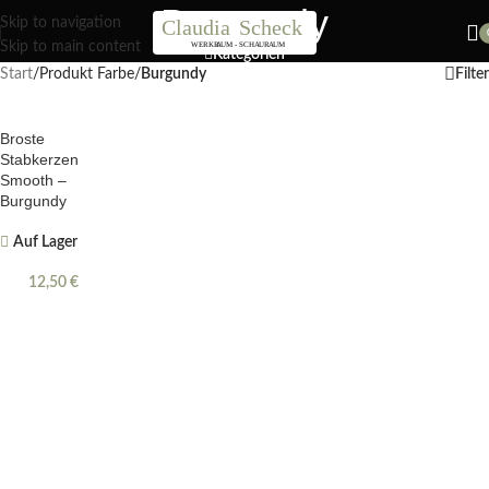
Burgundy
Nächster Workshop Papierblumen, Sonntag 19. Juli / 11 Uhr
Skip to navigation
Skip to main content
Kategorien
Start
/
Produkt Farbe
/
Burgundy
Filter
Broste
Stabkerzen
Smooth –
Burgundy
Auf Lager
12,50
€