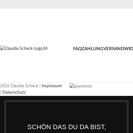
FAQ
ZAHLUNG
VERSAND
WID
2026 Claudia Scheck |
Impressum
|
Datenschutz
SCHÖN DAS DU DA BIST,