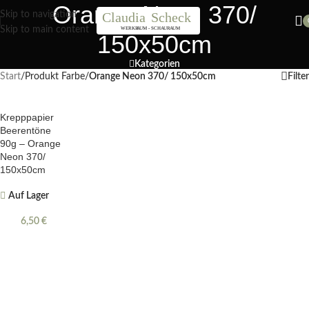
Orange Neon 370/
Nächster Workshop Papierblumen, Sonntag 19. Juli / 11 Uhr
Skip to navigation
Skip to main content
150x50cm
Kategorien
Start
/
Produkt Farbe
/
Orange Neon 370/ 150x50cm
Filter
Krepppapier
Beerentöne
90g – Orange
Neon 370/
150x50cm
Auf Lager
6,50
€