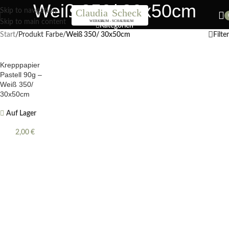
Weiß 350/ 30x50cm
Nächster Workshop Papierblumen, Sonntag 19. Juli / 11 Uhr
Skip to navigation
Skip to main content
Kategorien
Start
/
Produkt Farbe
/
Weiß 350/ 30x50cm
Filter
Krepppapier
Pastell 90g –
Weiß 350/
30x50cm
Auf Lager
2,00
€