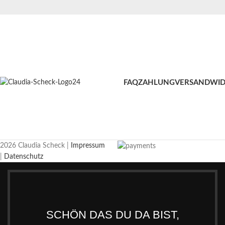
FAQ
ZAHLUNG
VERSAND
WID
2026 Claudia Scheck |
Impressum
|
Datenschutz
SCHÖN DAS DU DA BIST,